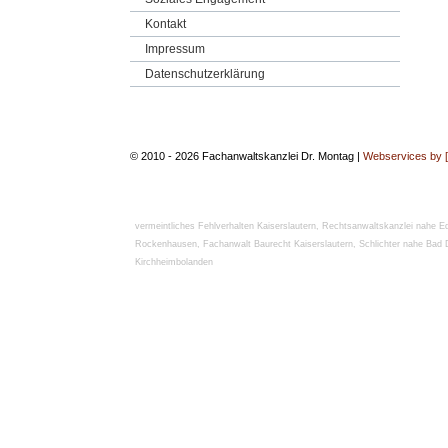
Kontakt
Impressum
Datenschutzerklärung
© 2010 - 2026 Fachanwaltskanzlei Dr. Montag |
Webservices by 
vermeintliches Fehlverhalten Kaiserslautern
,
Rechtsanwaltskanzlei nahe E
Rockenhausen
,
Fachanwalt Baurecht Kaiserslautern
,
Schlichter nahe Bad
Kirchheimbolanden