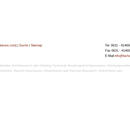
[bense.com]
|
Suche
|
Sitemap
Tel. 0631 - 41465
Fax 0631 - 4146
E-Mail
info@facha
denkoben
,
Architektenrecht nahe Otterberg
,
Fachanwalt Verwaltungsrecht Kaiserslautern
,
Abordnungsverfah
 Duerkheim
,
Baurecht Kaiserslautern
,
Anwaltskanzlei nahe Ramstein Miesenbach
,
Strafverfahren nahe