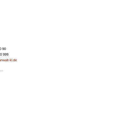
0 90
50 999
nwalt-kl.de
ren