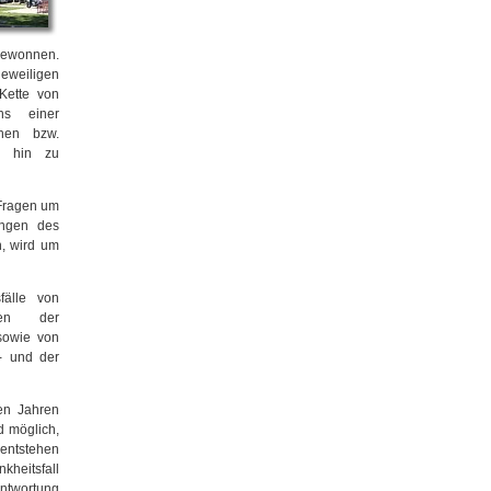
 gewonnen.
eweiligen
Kette von
ns einer
chen bzw.
is hin zu
 Fragen um
ungen des
n, wird um
fälle von
mten der
 sowie von
s- und der
en Jahren
d möglich,
entstehen
heitsfall
antwortung