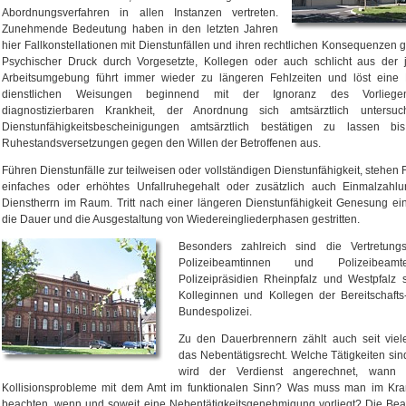
Abordnungsverfahren in allen Instanzen vertreten.
Zunehmende Bedeutung haben in den letzten Jahren
hier Fallkonstellationen mit Dienstunfällen und ihren rechtlichen Konsequenzen
Psychischer Druck durch Vorgesetzte, Kollegen oder auch schlicht aus der j
Arbeitsumgebung führt immer wieder zu längeren Fehlzeiten und löst eine 
dienstlichen Weisungen beginnend mit der Ignoranz des Vorliege
diagnostizierbaren Krankheit, der Anordnung sich amtsärztlich untersu
Dienstunfähigkeitsbescheinigungen amtsärztlich bestätigen zu lassen b
Ruhestandsversetzungen gegen den Willen der Betroffenen aus.
Führen Dienstunfälle zur teilweisen oder vollständigen Dienstunfähigkeit, stehen
einfaches oder erhöhtes Unfallruhegehalt oder zusätzlich auch Einmalzahl
Dienstherrn im Raum. Tritt nach einer längeren Dienstunfähigkeit Genesung ei
die Dauer und die Ausgestaltung von Wiedereingliederphasen gestritten.
Besonders zahlreich sind die Vertretungs
Polizeibeamtinnen und Polizeibea
Polizeipräsidien Rheinpfalz und Westpfalz
Kolleginnen und Kollegen der Bereitschaft
Bundespolizei.
Zu den Dauerbrennern zählt auch seit viel
das Nebentätigsrecht. Welche Tätigkeiten sin
wird der Verdienst angerechnet, wann 
Kollisionsprobleme mit dem Amt im funktionalen Sinn? Was muss man im Krank
beachten, wenn und soweit eine Nebentätigkeitsgenehmigung vorliegt? Die Be