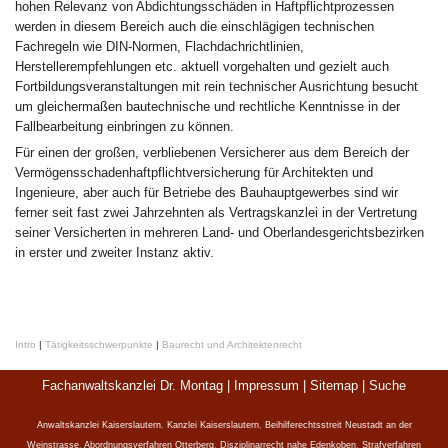
hohen Relevanz von Abdichtungsschäden in Haftpflichtprozessen
werden in diesem Bereich auch die einschlägigen technischen
Fachregeln wie DIN-Normen, Flachdachrichtlinien,
Herstellerempfehlungen etc. aktuell vorgehalten und gezielt auch
Fortbildungsveranstaltungen mit rein technischer Ausrichtung besucht
um gleichermaßen bautechnische und rechtliche Kenntnisse in der
Fallbearbeitung einbringen zu können.
Für einen der großen, verbliebenen Versicherer aus dem Bereich der
Vermögensschadenhaftpflichtversicherung für Architekten und
Ingenieure, aber auch für Betriebe des Bauhauptgewerbes sind wir
ferner seit fast zwei Jahrzehnten als Vertragskanzlei in der Vertretung
seiner Versicherten in mehreren Land- und Oberlandesgerichtsbezirken
in erster und zweiter Instanz aktiv.
Intro
|
Tätigkeitsschwerpunkte
|
Baurecht und Architektenrecht
Fachanwaltskanzlei Dr. Montag |
Impressum
|
Sitemap
|
Suche
Anwaltskanzlei Kaiserslautern
,
Kanzlei Kaiserslautern
,
Beihilferechtsstreit Neustadt an der
Weinstrasse
,
Abordnungsverfahren Otterberg
,
Disziplinarrecht nahe Edenkoben
,
Strafverfahren