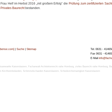
Frau Helf im Herbst 2016 „mit großem Erfolg“ die
Prüfung zum zertifizierten Sach
Privates Baurecht
bestanden.
[bense.com]
|
Suche
|
Sitemap
Tel. 0631 - 41465
Fax 0631 - 4146
E-Mail
info@facha
tsanwaelte Kaiserslautern
,
Fachanwalt Architektenrecht nahe Homburg
,
ziviles Baurecht nahe Homburg
,
Ba
n Kirchheimbolanden
,
Schimmelschaeden Kaiserslautern
,
Schiedsrichtertaetigkeit Kaiserslautern