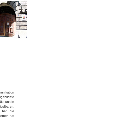
unikation
sgebildete
tzt uns in
telbaren,
 hat die
erner hat