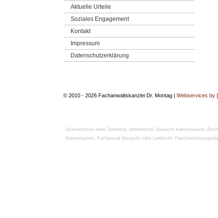
Aktuelle Urteile
Soziales Engagement
Kontakt
Impressum
Datenschutzerklärung
© 2010 - 2026 Fachanwaltskanzlei Dr. Montag |
Webservices by 
Strafverfahren nahe Otterberg
,
oeffentliches Baurecht Kaiserslautern
,
Rech
Kaiserslautern
,
Fachanwalt Baurecht nahe Landstuhl
,
Flaechennutzungspla