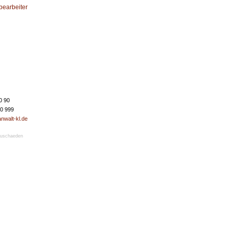
bearbeiter
0 90
50 999
nwalt-kl.de
uschaeden