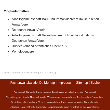
Mitgliedschaften
Arbeitsgemeinschaft Bau- und Immobilienrecht im Deutschen
AnwaltVerein
Deutscher AnwaltVerein
Arbeitsgemeinschaft Verwaltungsrecht Rheinland-Pfalz im
Deutschen AnwaltVerein
Bundesverband öffentliches Recht e. V.
Pomologenverein
Intro
|
Anwälte und Mitarbeiter
|
RA Dr. Montag
Fachanwaltskanzlei Dr. Montag |
Impressum
|
Sitemap
|
Suche
Fachanwalt Baurecht Kaiserslautern
,
Anwaltskanzlei nahe Landstuhl
,
Fachanwalt
Verwaltungsrecht nahe Neustadt an der Weinstrasse
,
vermeintliches Fehlverhalten Edenkoben
,
Schlichter nahe Homburg
,
Versetzungsverfahren Kaiserslautern
,
ziviles Baurecht nahe
Otterberg
,
Baurecht nahe Landstuhl
,
Disziplinarrecht nahe Neustadt an der Weinstrasse
,